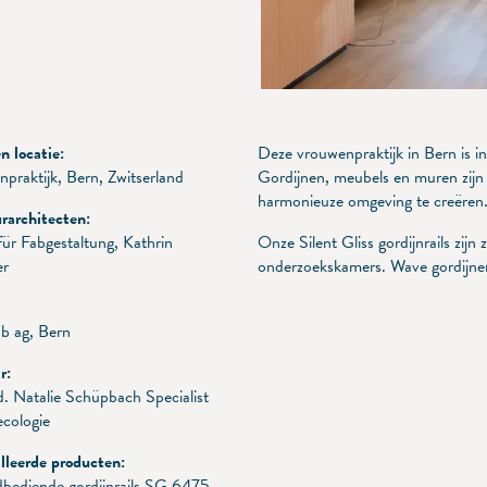
 locatie:
Deze vrouwenpraktijk in Bern is i
praktijk, Bern, Zwitserland
Gordijnen, meubels en muren zijn
harmonieuze omgeving te creëren
urarchitecten:
 für Fabgestaltung, Kathrin
Onze Silent Gliss gordijnrails zijn
r
onderzoekskamers. Wave gordijnen
ob ag, Bern
r:
. Natalie Schüpbach Specialist
ecologie
lleerde producten:
bediende gordijnrails SG 6475,