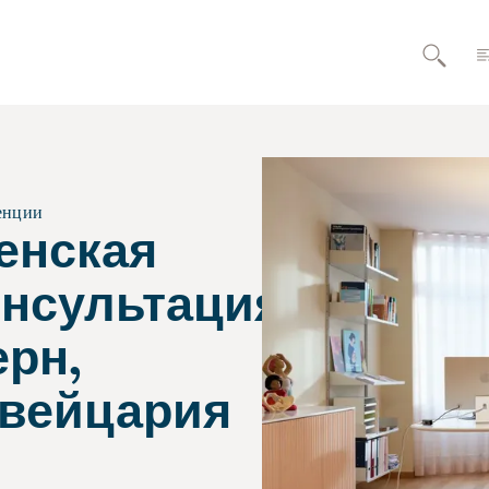
енции
енская
онсультация,
ерн,
вейцария