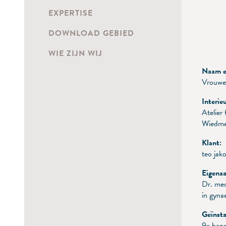
EXPERTISE
DOWNLOAD GEBIED
WIE ZIJN WIJ
Naam en
Vrouwen
Interie
Atelier
Wiedme
Klant:
teo jak
Eigenaa
Dr. med
in gyna
Geïnsta
9x hand