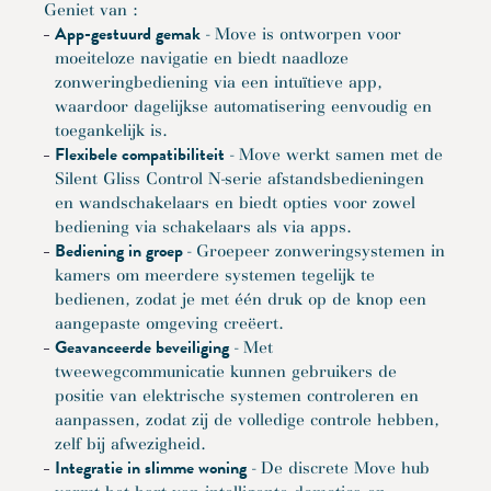
Geniet van :
App-gestuurd gemak
- Move is ontworpen voor
moeiteloze navigatie en biedt naadloze
zonweringbediening via een intuïtieve app,
waardoor dagelijkse automatisering eenvoudig en
toegankelijk is.
Flexibele compatibiliteit
- Move werkt samen met de
Silent Gliss Control N-serie afstandsbedieningen
en wandschakelaars en biedt opties voor zowel
bediening via schakelaars als via apps.
Bediening in groep
- Groepeer zonweringsystemen in
kamers om meerdere systemen tegelijk te
bedienen, zodat je met één druk op de knop een
aangepaste omgeving creëert.
Geavanceerde beveiliging
- Met
tweewegcommunicatie kunnen gebruikers de
positie van elektrische systemen controleren en
aanpassen, zodat zij de volledige controle hebben,
zelf bij afwezigheid.
Integratie in slimme woning
- De discrete Move hub