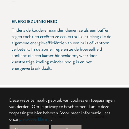
—
ENERGIEZUINIGHEID
Tijdens de koudere maanden dienen ze als een buffer
tegen tocht en creëren ze een extra isolatielaag die de
algemene energie-efficiëntie van een huis of kantoor
verbetert. In de zomer regelen ze de hoeveelheid
zonlicht die een kamer binnenkomt, waardoor
kunstmatige koeling minder nodig is en het
energieverbruik daalt.
Deze website maakt gebruik van cookies en toepassingen
© 2026 Silent Gliss
van derden. Om je privacy te beschermen, kun je deze
Juridische disclaimer
toepassingen hier beheren.
Voor meer informatie, lees
Privacykennisgeving / Algemene verkoopsvoorwaarden
onze
privacyverklaring
.
Cookie Settings