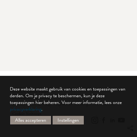
Deze website maakt gebruik van cookies en toepassingen van
© 2026 Silent Gliss
derden. Om je privacy te beschermen, kun je deze
Juridische disclaimer
toepassingen hier beheren.
Voor meer informatie, lees onze
Privacykennisgeving / Algemene verkoopsvoorwaarden
privacyverklaring
.
Cookie Settings
Alles accepteren
Instellingen