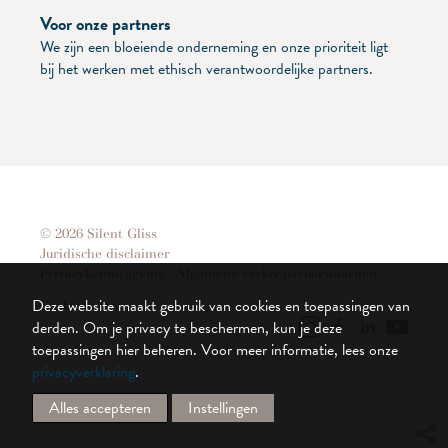
Voor onze partners
We zijn een bloeiende onderneming en onze prioriteit ligt
bij het werken met ethisch verantwoordelijke partners.
© 2026 Silent Gliss
Juridische disclaimer
Privacykennisgeving / Algemene verkoopsvoorwaarden
Deze website maakt gebruik van cookies en toepassingen van
Cookie Settings
derden. Om je privacy te beschermen, kun je deze
toepassingen hier beheren.
Voor meer informatie, lees onze
privacyverklaring
.
Alles accepteren
Instellingen