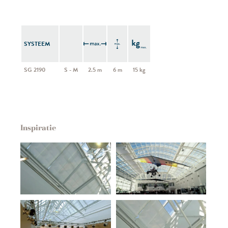
SYSTEEM
SG 2190
S - M
2.5 m
6 m
15 kg
Inspiratie