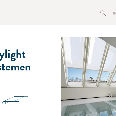
ylight
stemen