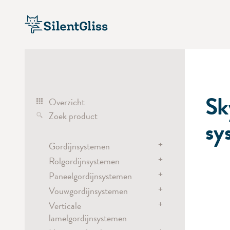
Sk
Overzicht
Zoek product
sy
+
Gordijnsystemen
+
Rolgordijnsystemen
Gordijnsystemen
+
Elektrisch bediend
Paneelgordijnsystemen
Rolgordijnsystemen
Handbediend
+
Elektrisch bediend
Vouwgordijnsystemen
Paneelsysteem
Koordbediend
Accu
+
Handbediend
Verticale
Elektrisch bediend
Separatiesystemen
Kettingbediend
lamelgordijnsystemen
Elektrisch bediend
Accu