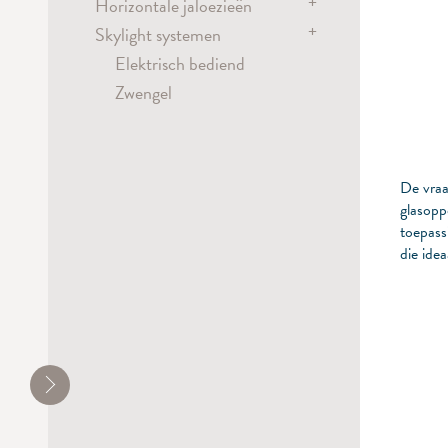
Handbediend
Veerbediend
+
Horizontale jaloezieën
Elektrisch bediend
Flex systeem
Kettingbediend
Metropole
Dim-out systemen
+
Handbediend
Skylight systemen
Kettingbediend
Elektrisch bediend
Handbediend
Elektrisch bediend
Kettingbediend
Elektrisch bediend
Kettingbediend
Koordbediend
Zwengel
Stangbediening
De vraa
glasopp
toepass
die idea