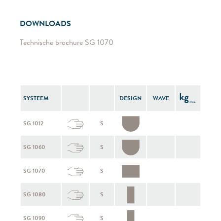
DOWNLOADS
Technische brochure SG 1070
SYSTEEM
DESIGN
WAVE
SG 1012
S
SG 1060
S
SG 1070
S
SG 1080
S
SG 1090
S