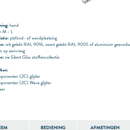
ning:
hand
:
M - L
latie:
plafond- of wandplaatsing
en:
wit gelakt RAL 9016, zwart gelakt RAL 9005 of aluminium geanodis
en op aanvraag
en:
zie Silent Gliss stoffencollectie
ken:
ponenten (2C) glijder
ponenten (2C) Wave glijder
aar
EEM
BEDIENING
AFMETINGEN