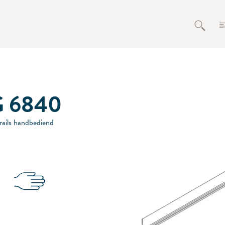
G 6840
rails handbediend