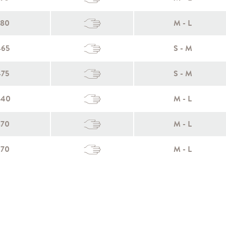
380
M - L
465
S - M
475
S - M
840
M - L
870
M - L
970
M - L