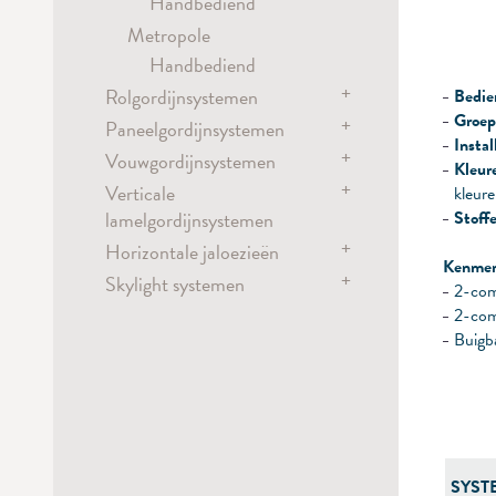
Handbediend
Metropole
Handbediend
+
Rolgordijnsystemen
Bedie
Groep
+
Paneelgordijnsystemen
Rolgordijnsystemen
Instal
+
Elektrisch bediend
Vouwgordijnsystemen
Paneelsysteem
Kleur
Accu
+
Handbediend
Verticale
Elektrisch bediend
kleur
Kettingbediend
lamelgordijnsystemen
Stoff
Elektrisch bediend
Accu
Veerbediend
+
Horizontale jaloezieën
Elektrisch bediend
Flex systeem
Kettingbediend
Kenmer
Dim-out systemen
+
Handbediend
Skylight systemen
Kettingbediend
Elektrisch bediend
2-com
Elektrisch bediend
Kettingbediend
Elektrisch bediend
2-com
Kettingbediend
Buigb
Koordbediend
Zwengel
Stangbediening
SYST