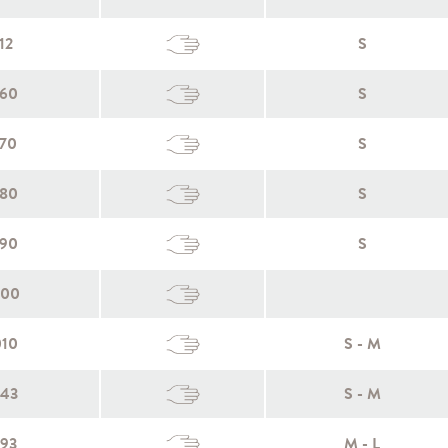
12
S
060
S
070
S
080
S
090
S
600
010
S - M
243
S - M
293
M - L